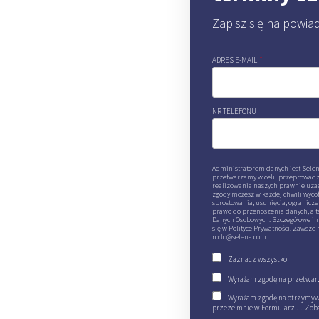
Zapisz się na powia
ADRES E-MAIL
*
NR TELEFONU
Administratorem danych jest Selena
przetwarzamy w celu przeprowadzen
realizowania naszych prawnie uzas
zgody możesz w każdej chwili wycof
sprostowania, usunięcia, ogranicz
prawo do przenoszenia danych, a t
Danych Osobowych. Szczegółowe in
się w Polityce Prywatności. Zawsze
rodo@selena.com.
Zaznacz wszystko
Wyrażam zgodę na przetwarz
Wyrażam zgodę na otrzymywa
przeze mnie w Formularzu...
Zob