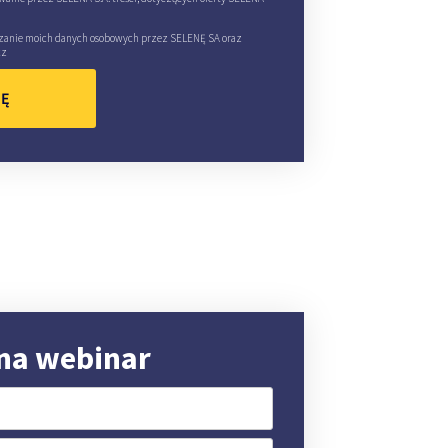
zanie moich danych osobowych przez SELENĘ SA oraz
cz
IĘ
 na webinar