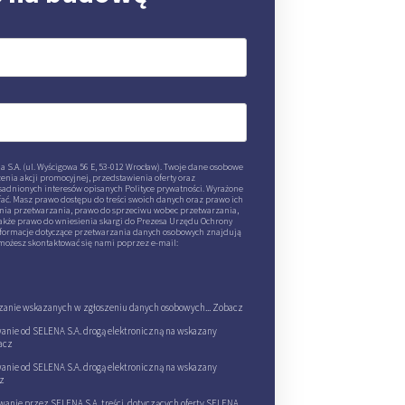
 S.A. (ul. Wyścigowa 56 E, 53-012 Wrocław). Twoje dane osobowe
ia akcji promocyjnej, przedstawienia oferty oraz
adnionych interesów opisanych Polityce prywatności. Wyrażone
ać. Masz prawo dostępu do treści swoich danych oraz prawo ich
enia przetwarzania, prawo do sprzeciwu wobec przetwarzania,
akże prawo do wniesienia skargi do Prezesa Urzędu Ochrony
formacje dotyczące przetwarzania danych osobowych znajdują
 możesz skontaktować się nami poprzez e-mail:
anie wskazanych w zgłoszeniu danych osobowych...
Zobacz
nie od SELENA S.A. drogą elektroniczną na wskazany
acz
nie od SELENA S.A. drogą elektroniczną na wskazany
z
anie przez SELENA S.A. treści, dotyczących oferty SELENA