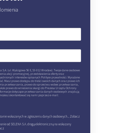
domienia
 S.A. (ul. Wyścigowa 56 E, 53-012 Wrocław). Twoje dane osobowe
ia akcji promocyjnej, przedstawienia oferty oraz
adnionych interesów opisanych Polityce prywatności. Wyrażone
ać. Masz prawo dostępu do treści swoich danych oraz prawo ich
enia przetwarzania, prawo do sprzeciwu wobec przetwarzania,
akże prawo do wniesienia skargi do Prezesa Urzędu Ochrony
formacje dotyczące przetwarzania danych osobowych znajdują
 możesz skontaktować się nami poprzez e-mail:
anie wskazanych w zgłoszeniu danych osobowych...
Zobacz
nie od SELENA S.A. drogą elektroniczną na wskazany
acz