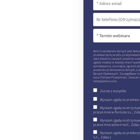
Administratorem danych jest Selena
przetwarzamy w celu przeprowadzen
realizowania naszych prawnie uzas
zgody możesz w każdej chwili wycof
sprostowania, usunięcia, ogranicz
prawo do przenoszenia danych, a t
Danych Osobowych. Szczegółowe in
się w Polityce Prywatności. Zawsze
rodo@selena.com.
Zaznacz wszystko
Wyrażam zgodę na przetwarz
Wyrażam zgodę na otrzymywa
przeze mnie w Formularzu...
Zob
Wyrażam zgodę na otrzymywa
przeze mnie adres e-mail...
Zobac
Wyrażam zgodę na przekazyw
S.A....
Zobacz