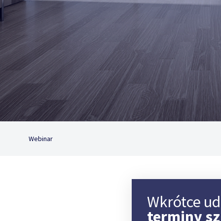
Webinar
Wkrótce u
terminy s