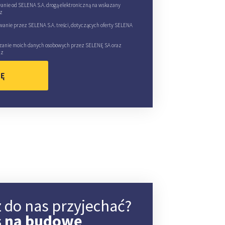
nie od SELENA S.A. drogą elektroniczną na wskazany
z
anie przez SELENA S.A. treści, dotyczących oferty SELENA
zanie moich danych osobowych przez SELENĘ SA oraz
cz
IĘ
 do nas przyjechać?
s na budowę