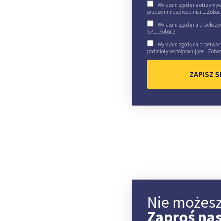
Wyrażam zgodę na otrzymywa
przeze mnie adres e-mail...
Zobac
Wyrażam zgodę na przekazyw
S.A....
Zobacz
Wyrażam zgodę na przetwar
podmioty współpracujące...
Zoba
ZAPISZ S
Nie możesz
Zaproś na