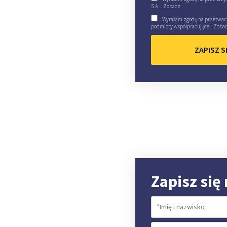
S.A....
Zobacz
Wyrażam zgodę na przetwar
podmioty współpracujące...
Zoba
ZAPISZ S
Zapisz się