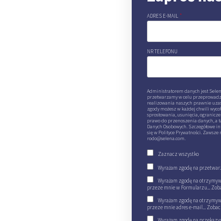
ADRES E-MAIL
*
NR TELEFONU
Administratorem danych jest Selena
przetwarzamy w celu przeprowadzen
realizowania naszych prawnie uzas
zgody możesz w każdej chwili wycof
sprostowania, usunięcia, ogranicz
prawo do przenoszenia danych, a t
Danych Osobowych. Szczegółowe in
się w Polityce Prywatności. Zawsze
rodo@selena.com.
Zaznacz wszystko
Wyrażam zgodę na przetwarz
Wyrażam zgodę na otrzymywa
przeze mnie w Formularzu...
Zob
Wyrażam zgodę na otrzymywa
przeze mnie adres e-mail...
Zobac
Wyrażam zgodę na przekazyw