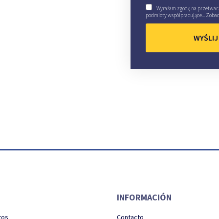
Wyrażam zgodę na przetwar
podmioty współpracujące...
Zoba
WYŚLIJ
INFORMACIÓN
tos
Contacto