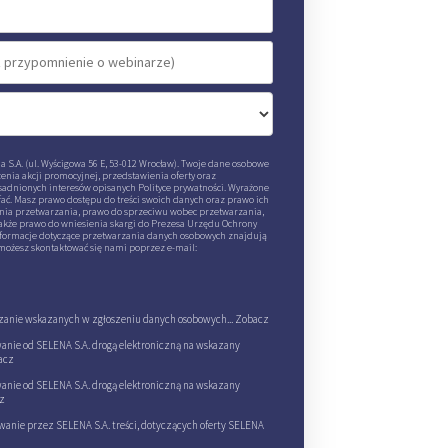
 S.A. (ul. Wyścigowa 56 E, 53-012 Wrocław). Twoje dane osobowe
ia akcji promocyjnej, przedstawienia oferty oraz
adnionych interesów opisanych Polityce prywatności. Wyrażone
ać. Masz prawo dostępu do treści swoich danych oraz prawo ich
enia przetwarzania, prawo do sprzeciwu wobec przetwarzania,
akże prawo do wniesienia skargi do Prezesa Urzędu Ochrony
formacje dotyczące przetwarzania danych osobowych znajdują
 możesz skontaktować się nami poprzez e-mail:
anie wskazanych w zgłoszeniu danych osobowych...
Zobacz
nie od SELENA S.A. drogą elektroniczną na wskazany
acz
nie od SELENA S.A. drogą elektroniczną na wskazany
z
anie przez SELENA S.A. treści, dotyczących oferty SELENA