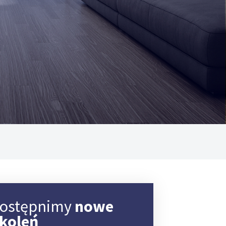
dostępnimy
nowe
zkoleń