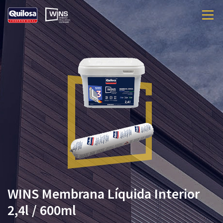
WINS Membrana Líquida Interior
2,4l / 600ml