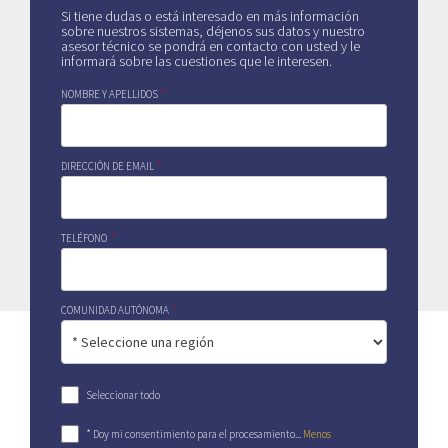
Si tiene dudas o está interesado en más información
sobre nuestros sistemas, déjenos sus datos y nuestro
asesor técnico se pondrá en contacto con usted y le
informará sobre las cuestiones que le interesen.
NOMBRE Y APELLIDOS
*
DIRECCIÓN DE EMAIL
*
TELÉFONO
*
COMUNIDAD AUTÓNOMA
*
Seleccionar todo
* Doy mi consentimiento para el procesamiento
...
Menos