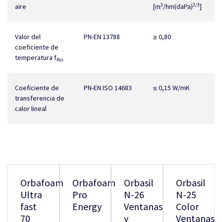
3
2/3
aire
[m
/hm(daPa)
]
Valor del
PN-EN 13788
≥ 0,80
coeficiente de
temperatura f
Rsi
Coeficiente de
PN-EN ISO 14683
≤ 0,15 W/mK
transferencia de
calor lineal
Orbafoam
Orbafoam
Orbasil
Orbasil
Ultra
Pro
N-26
N-25
fast
Energy
Ventanas
Color
70
y
Ventanas