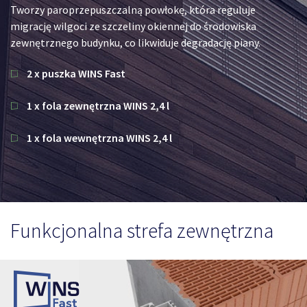
Tworzy paroprzepuszczalną powłokę, która reguluje
migrację wilgoci ze szczeliny okiennej do środowiska
zewnętrznego budynku, co likwiduje degradację piany.
2 x puszka WINS Fast
1 x fola zewnętrzna WINS 2,4 l
1 x fola wewnętrzna WINS 2,4 l
Funkcjonalna strefa zewnętrzna